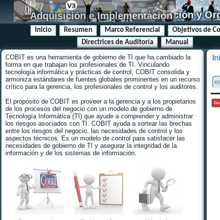
Planeación y Or
Adquisición e Implementación
Inicio
Resumen
Marco Referencial
Objetivos de Co
Directrices de Auditoría
Manual
COBIT es una herramienta de gobierno de TI que ha cambiado la
In
forma en que trabajan los profesionales de TI. Vinculando
tecnología informática y prácticas de control, COBIT consolida y
armoniza estándares de fuentes globales prominentes en un recurso
crítico para la gerencia, los profesionales de control y los auditores.
El propósito de COBIT es proveer a la gerencia y a los propietarios
de los procesos del negocio con un modelo de gobierno de
Tecnología Informática (TI) que ayude a comprender y administrar
los riesgos asociados con TI. COBIT ayuda a sortear las brechas
entre los riesgos del negocio, las necesidades de control y los
aspectos técnicos. Es un modelo de control para satisfacer las
necesidades de gobierno de TI y asegurar la integridad de la
información y de los sistemas de información.